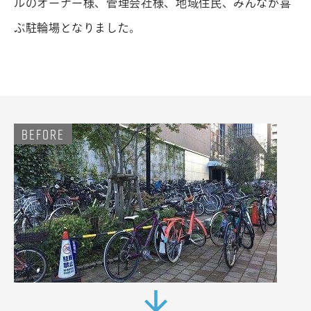
ルのオーナー様、管理会社様、地域住民、みんなが喜
ぶ駐輪場となりました。
お問
BEFORE
い合
わ
せ
・
資料
請求
0
1
2
0
-