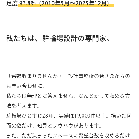
足度
93.8%（2010年5月～2025年12月）
私たちは、駐輪場設計の専門家。
お問
い合
わ
「台数収まりませんか？」設計事務所の皆さまからの
せ
・
お問い合わせに、
資料
請求
私たちは無理とは答えません、なんとかして収める方
0
法を考えます。
1
駐輪場ひとすじ28年、実績は19,000件以上。描いた図
2
面の数だけ、知見とノウハウがあります。
0
また、ただ決まったスペースに希望台数を収めるだけ
-