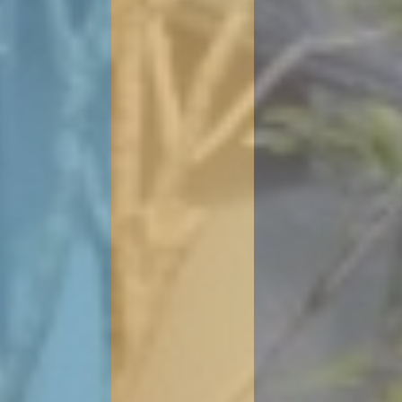
お問
い合
わ
せ
・
資料
請求
0
1
2
0
-