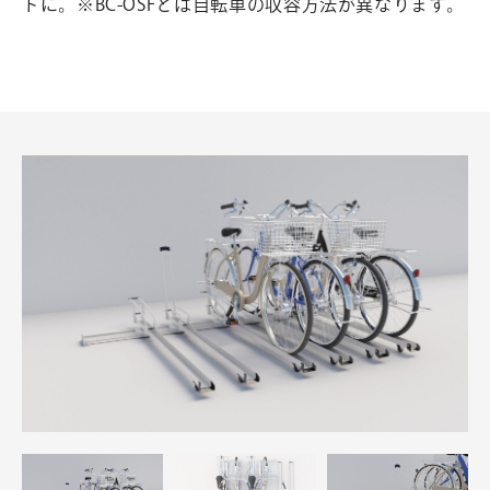
トに。※BC-OSFとは自転車の収容方法が異なります。
お問
い合
わ
せ
・
資料
請求
0
1
2
0
-