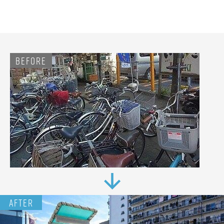
BEFORE
お問
い合
わ
せ
・
資料
請求
0
1
2
AFTER
0
-