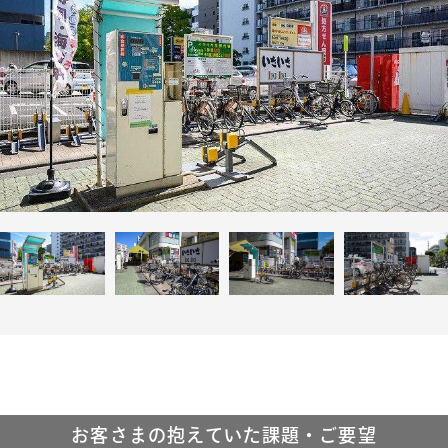
3
1
9
6
-
8
6
お客さまの抱えていた課題・ご要望